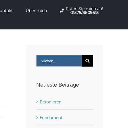
Rufen Sie mich an!
ontakt
Über mich
01575/3609515
Suche
nach:
Neueste Beiträge
Betonieren
Fundament