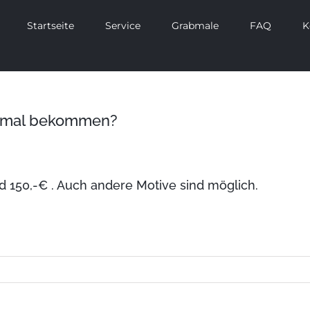
Startseite
Service
Grabmale
FAQ
K
abmal bekommen?
nd 150,-€ . Auch andere Motive sind möglich.