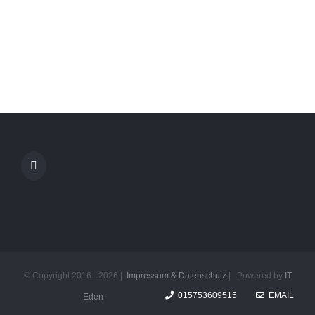
© Copyright 2016 -
2026 |
Impressum & Datenschutz
| Powered by
IT
015753609515
EMAIL
Eden