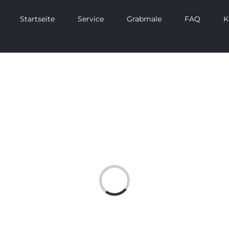
Startseite
Service
Grabmale
FAQ
K
Laden...