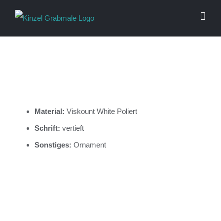
Zum
Inhalt
springen
Material:
Viskount White Poliert
Schrift:
vertieft
Sonstiges:
Ornament