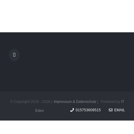
© Copyright 2016 -
2026 |
Impressum & Datenschutz
| Powered by
IT
015753609515
EMAIL
Eden